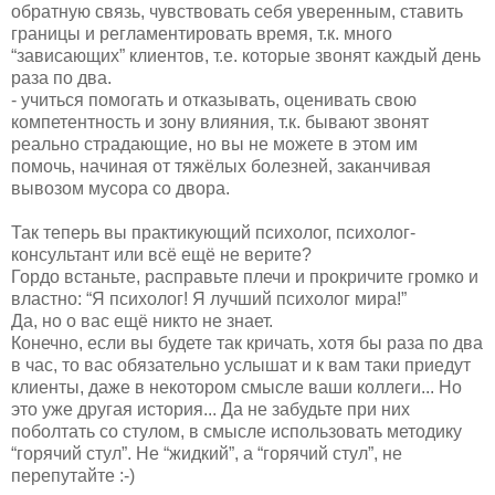
обратную связь, чувствовать себя уверенным, ставить
границы и регламентировать время, т.к. много
“зависающих” клиентов, т.е. которые звонят каждый день
раза по два.
- учиться помогать и отказывать, оценивать свою
компетентность и зону влияния, т.к. бывают звонят
реально страдающие, но вы не можете в этом им
помочь, начиная от тяжёлых болезней, заканчивая
вывозом мусора со двора.
Так теперь вы практикующий психолог, психолог-
консультант или всё ещё не верите?
Гордо встаньте, расправьте плечи и прокричите громко и
властно: “Я психолог! Я лучший психолог мира!”
Да, но о вас ещё никто не знает.
Конечно, если вы будете так кричать, хотя бы раза по два
в час, то вас обязательно услышат и к вам таки приедут
клиенты, даже в некотором смысле ваши коллеги... Но
это уже другая история... Да не забудьте при них
поболтать со стулом, в смысле использовать методику
“горячий стул”. Не “жидкий”, а “горячий стул”, не
перепутайте :-)