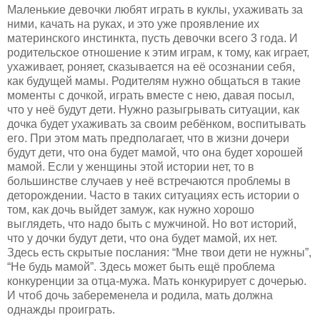
Маленькие девочки любят играть в куклы, ухаживать за
ними, качать на руках, и это уже проявление их
материнского инстинкта, пусть девочки всего 3 года. И
родительское отношение к этим играм, к тому, как играет,
ухаживает, роняет, сказывается на её осознании себя,
как будущей мамы. Родителям нужно общаться в такие
моменты с дочкой, играть вместе с нею, давая посыл,
что у неё будут дети. Нужно разыгрывать ситуации, как
дочка будет ухаживать за своим ребёнком, воспитывать
его. При этом мать предполагает, что в жизни дочери
будут дети, что она будет мамой, что она будет хорошей
мамой. Если у женщины этой истории нет, то в
большинстве случаев у неё встречаются проблемы в
деторождении. Часто в таких ситуациях есть истории о
том, как дочь выйдет замуж, как нужно хорошо
выглядеть, что надо быть с мужчиной. Но вот историй,
что у дочки будут дети, что она будет мамой, их нет.
Здесь есть скрытые послания: “Мне твои дети не нужны”,
“Не будь мамой”. Здесь может быть ещё проблема
конкуренции за отца-мужа. Мать конкурирует с дочерью.
И чтоб дочь забеременела и родила, мать должна
однажды проиграть.