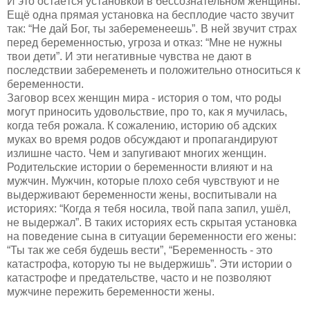
И это остаётся установкой в бессознательном женщины.
Ещё одна прямая установка на бесплодие часто звучит
так: “Не дай Бог, ты забеременеешь”. В ней звучит страх
перед беременностью, угроза и отказ: “Мне не нужны
твои дети”. И эти негативные чувства не дают в
последствии забеременеть и положительно относиться к
беременности.
Заговор всех женщин мира - история о том, что роды
могут приносить удовольствие, про то, как я мучилась,
когда тебя рожала. К сожалению, историю об адских
муках во время родов обсуждают и пропагандируют
излишне часто. Чем и запугивают многих женщин.
Родительские истории о беременности влияют и на
мужчин. Мужчин, которые плохо себя чувствуют и не
выдерживают беременности жены, воспитывали на
историях: “Когда я тебя носила, твой папа запил, ушёл,
не выдержал”. В таких историях есть скрытая установка
на поведение сына в ситуации беременности его жены:
“Ты так же себя будешь вести”, “Беременность - это
катастрофа, которую ты не выдержишь”. Эти истории о
катастрофе и предательстве, часто и не позволяют
мужчине пережить беременности жены.