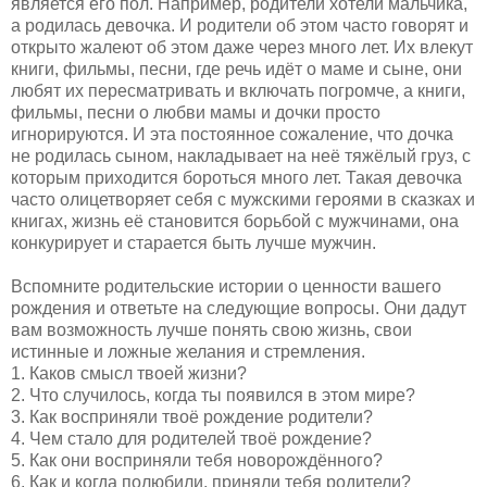
является его пол. Например, родители хотели мальчика,
а родилась девочка. И родители об этом часто говорят и
открыто жалеют об этом даже через много лет. Их влекут
книги, фильмы, песни, где речь идёт о маме и сыне, они
любят их пересматривать и включать погромче, а книги,
фильмы, песни о любви мамы и дочки просто
игнорируются. И эта постоянное сожаление, что дочка
не родилась сыном, накладывает на неё тяжёлый груз, с
которым приходится бороться много лет. Такая девочка
часто олицетворяет себя с мужскими героями в сказках и
книгах, жизнь её становится борьбой с мужчинами, она
конкурирует и старается быть лучше мужчин.
Вспомните родительские истории о ценности вашего
рождения и ответьте на следующие вопросы. Они дадут
вам возможность лучше понять свою жизнь, свои
истинные и ложные желания и стремления.
1. Каков смысл твоей жизни?
2. Что случилось, когда ты появился в этом мире?
3. Как восприняли твоё рождение родители?
4. Чем стало для родителей твоё рождение?
5. Как они восприняли тебя новорождённого?
6. Как и когда полюбили, приняли тебя родители?