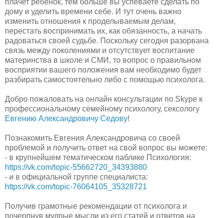
плачет ребёнок, тем больше вы успеваете сделать по
дому и уделить времени себе. И тут очень важно
изменить отношения к проделываемым делам,
перестать воспринимать их, как обязанность, а начать
радоваться своей судьбе. Поскольку сегодня разорвана
связь между поколениями и отсутствует воспитание
материнства в школе и СМИ, то вопрос о правильном
восприятии вашего положения вам необходимо будет
разбирать самостоятельно либо с помощью психолога.
Добро пожаловать на онлайн консультации по Skype к
профессиональному семейному психологу, сексологу
Евгению Александровичу Седову
!
Познакомить Евгения Александровича со своей
проблемой и получить ответ на свой вопрос вы можете:
- в крупнейшем тематическом паблике Психология:
https://vk.com/topic-55662720_34393880
- и в официальной группе специалиста:
https://vk.com/topic-76064105_35328721
Получив грамотные рекомендации от психолога и
почерпнув мудрые мысли из его статей и ответов на