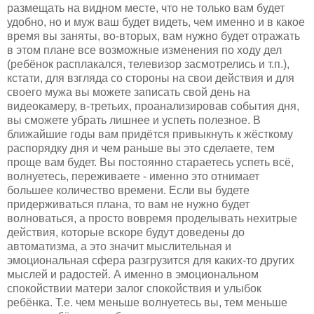
размещать на видном месте, что не только вам будет
удобно, но и муж ваш будет видеть, чем именно и в какое
время вы заняты, во-вторых, вам нужно будет отражать
в этом плане все возможные изменения по ходу дел
(ребёнок расплакался, телевизор засмотрелись и т.п.),
кстати, для взгляда со стороны на свои действия и для
своего мужа вы можете записать свой день на
видеокамеру, в-третьих, проанализировав события дня,
вы сможете убрать лишнее и успеть полезное. В
ближайшие годы вам придётся привыкнуть к жёсткому
распорядку дня и чем раньше вы это сделаете, тем
проще вам будет. Вы постоянно стараетесь успеть всё,
волнуетесь, переживаете - именно это отнимает
большее количество времени. Если вы будете
придерживаться плана, то вам не нужно будет
волноваться, а просто вовремя проделывать нехитрые
действия, которые вскоре будут доведены до
автоматизма, а это значит мыслительная и
эмоциональная сфера разгрузится для каких-то других
мыслей и радостей. А именно в эмоциональном
спокойствии матери залог спокойствия и улыбок
ребёнка. Т.е. чем меньше волнуетесь вы, тем меньше