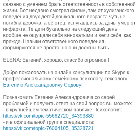
связано с умением брать ответственность в собственной
жизни. Вот недавно смотрел фильм, там от хулиганского
поведения двух детей дошкольного возраста чуть не
погибла девочка, а её отец, испугавшись за дочь, умер от
инфаркта. Те дети буквально на следующий день
вообще не ощущали себя виноватыми и вели себя, как
прежде. Навыки ответственного поведения
формируются не просто, но они должны быть.
ELENA: Евгений, хорошо, спасибо огромное!!
Добро пожаловать на онлайн консультации по Skype к
профессиональному семейному психологу, сексологу
Евгению Александровичу Седову
!
Познакомить Евгения Александровича со своей
проблемой и получить ответ на свой вопрос вы можете:
- в крупнейшем тематическом паблике Психология:
https://vk.com/topic-55662720_34393880
- и в официальной группе специалиста:
https://vk.com/topic-76064105_35328721