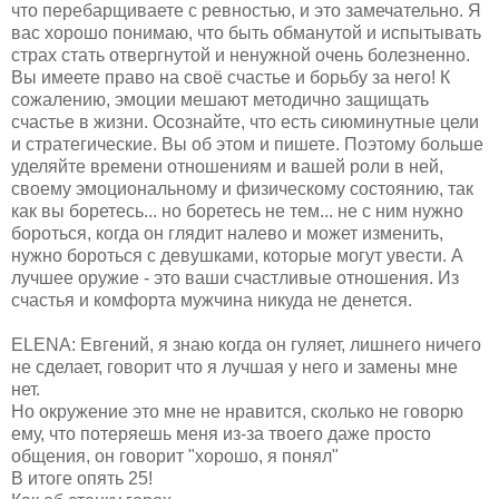
что перебарщиваете с ревностью, и это замечательно. Я
вас хорошо понимаю, что быть обманутой и испытывать
страх стать отвергнутой и ненужной очень болезненно.
Вы имеете право на своё счастье и борьбу за него! К
сожалению, эмоции мешают методично защищать
счастье в жизни. Осознайте, что есть сиюминутные цели
и стратегические. Вы об этом и пишете. Поэтому больше
уделяйте времени отношениям и вашей роли в ней,
своему эмоциональному и физическому состоянию, так
как вы боретесь... но боретесь не тем... не с ним нужно
бороться, когда он глядит налево и может изменить,
нужно бороться с девушками, которые могут увести. А
лучшее оружие - это ваши счастливые отношения. Из
счастья и комфорта мужчина никуда не денется.
ELENA: Евгений, я знаю когда он гуляет, лишнего ничего
не сделает, говорит что я лучшая у него и замены мне
нет.
Но окружение это мне не нравится, сколько не говорю
ему, что потеряешь меня из-за твоего даже просто
общения, он говорит "хорошо, я понял"
В итоге опять 25!