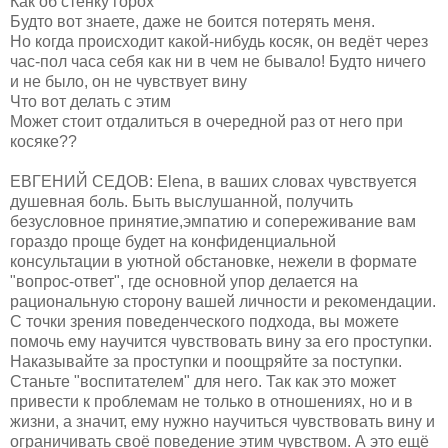
Как об стенку горох
Будто вот знаете, даже не боится потерять меня.
Но когда происходит какой-нибудь косяк, он ведёт через
час-пол часа себя как ни в чем не бывало! Будто ничего
и не было, он не чувствует вину
Что вот делать с этим
Может стоит отдалиться в очередной раз от него при
косяке??
ЕВГЕНИЙ СЕДОВ: Elena, в ваших словах чувствуется
душевная боль. Быть выслушанной, получить
безусловное принятие,эмпатию и сопереживание вам
гораздо проще будет на конфиденциальной
консультации в уютной обстановке, нежели в формате
"вопрос-ответ", где основной упор делается на
рациональную сторону вашей личности и рекомендации.
С точки зрения поведенческого подхода, вы можете
помочь ему научится чувствовать вину за его проступки.
Наказывайте за проступки и поощряйте за поступки.
Станьте "воспитателем" для него. Так как это может
привести к проблемам не только в отношениях, но и в
жизни, а значит, ему нужно научиться чувствовать вину и
ограничивать своё поведение этим чувством. А это ещё