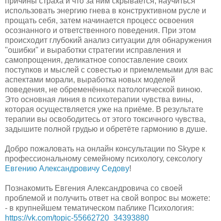
причины страха и что за ним скрывается, научиться
использовать энергию гнева в конструктивном русле и
прощать себя, затем начинается процесс освоения
осознанного и ответственного поведения. При этом
происходит глубокий анализ ситуации для обнаружения
"ошибки" и выработки стратегии исправления и
самопрощения, деликатное сопоставление своих
поступков и мыслей с совестью и приемлемыми для вас
аспектами морали, выработка новых моделей
поведения, не обременённых патологической виною.
Это основная линия в психотерапии чувства вины,
которая осуществляется уже на приёме. В результате
терапии вы освободитесь от этого токсичного чувства,
задышите полной грудью и обретёте гармонию в душе.
Добро пожаловать на онлайн консультации по Skype к
профессиональному семейному психологу, сексологу
Евгению Александровичу Седову
!
Познакомить Евгения Александровича со своей
проблемой и получить ответ на свой вопрос вы можете:
- в крупнейшем тематическом паблике Психология:
https://vk.com/topic-55662720_34393880