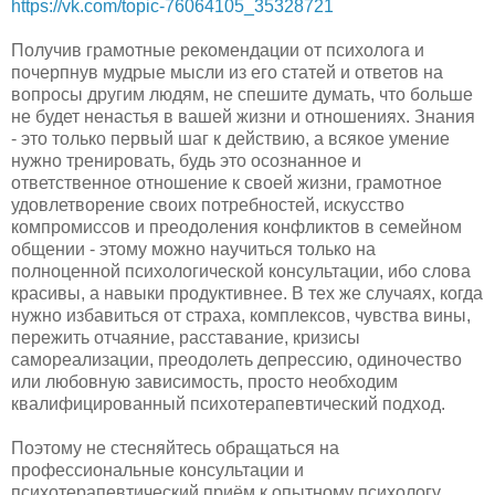
https://vk.com/topic-76064105_35328721
Получив грамотные рекомендации от психолога и
почерпнув мудрые мысли из его статей и ответов на
вопросы другим людям, не спешите думать, что больше
не будет ненастья в вашей жизни и отношениях. Знания
- это только первый шаг к действию, а всякое умение
нужно тренировать, будь это осознанное и
ответственное отношение к своей жизни, грамотное
удовлетворение своих потребностей, искусство
компромиссов и преодоления конфликтов в семейном
общении - этому можно научиться только на
полноценной психологической консультации, ибо слова
красивы, а навыки продуктивнее. В тех же случаях, когда
нужно избавиться от страха, комплексов, чувства вины,
пережить отчаяние, расставание, кризисы
самореализации, преодолеть депрессию, одиночество
или любовную зависимость, просто необходим
квалифицированный психотерапевтический подход.
Поэтому не стесняйтесь обращаться на
профессиональные консультации и
психотерапевтический приём к опытному психологу,