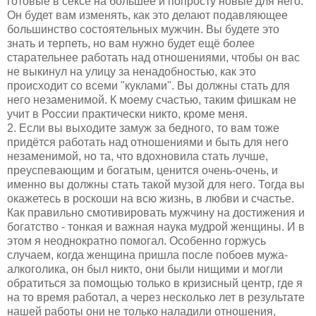
готовые в сексе на большее и попросту новые для него.
Он будет вам изменять, как это делают подавляющее
большинство состоятельных мужчин. Вы будете это
знать и терпеть, но вам нужно будет ещё более
старательнее работать над отношениями, чтобы он вас
не выкинул на улицу за ненадобностью, как это
происходит со всеми "куклами". Вы должны стать для
него незаменимой. К моему счастью, таким фишкам не
учит в России практически никто, кроме меня.
2. Если вы выходите замуж за бедного, то вам тоже
придётся работать над отношениями и быть для него
незаменимой, но та, что вдохновила стать лучше,
преуспевающим и богатым, ценится очень-очень, и
именно вы должны стать такой музой для него. Тогда вы
окажетесь в роскоши на всю жизнь, в любви и счастье.
Как правильно смотивировать мужчину на достижения и
богатство - тонкая и важная наука мудрой женщины. И в
этом я неоднократно помогал. Особенно горжусь
случаем, когда женщина пришла после побоев мужа-
алкоголика, он был никто, они были нищими и могли
обратиться за помощью только в кризисный центр, где я
на то время работал, а через несколько лет в результате
нашей работы они не только наладили отношения,