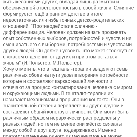
жить желаниями других, обладая лишь размытой и
обезличенной ответственностью в своей жизни. Слияние
формируется ещё в раннем детстве в итоге
недостаточных или избыточных детско-родительских
отношений. "Противодействие слиянию -
дифференциация. Человек должен начать проживать
опыт собственных выборов, потребностей и чувств и не
смешивать его с выборами, потребностями и чувствами
других людей. Он должен усвоить, что может столкнуться
с ужасом отделения от других и при этом остаться
живым" (И.Польстер, М.Польстер).
Хочу отметить, что в гештальт-терапии выделяют семь
различных сбоев на пути удовлетворения потребности,
которые и составляют каркас нашей личности и
отвечают за процесс контактирования человека с миром
и окружающими людьми. В гештальт-терапии их
называют механизмами прерывания контакта. Они в
значителльной степени переплетены друг с другом и
составляют общий конструкт личности. Они могут быть
различным образом иерархически распределены у
разных людей, но тем не менее они жёстко связаны
между собой и друг друга поддерживают. Именно
поэтому изменение одного из механизмов не может