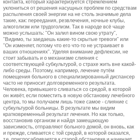
контакта, который характеризуется стремлением
уклониться от решения насущных проблем по средствам
распыления своей энергии на не столь значимые дела
такие, как: переедания, резвлечения, ночные клубы,
алкоголизм или трудоголизм. Так в народе всё чаще
можно услышать: "Он залил вином свою утрату",
"Видимо, ты заедаешь какие-то скрытые тревоги" или
"Он изменяет, потому что его что-то не устраивает в
ваших отношениях". Уделяя внимание дефлексии, не
стоит забывать и о механизме слияния с
соответствующей субкультурой, о страхе жить вне какой-
либо среды. Поэтому, например, лечение путём
помещения больного в специализированный диспансер
часто не приносит долговременного результата.
Человека, привыкшего сливаться со средой, в которой
он живёт, если поместить в новую обстановку лечебного
центра, то мы получаем лишь тоже самое - слияние с
субкультурой больницы. В результате мы видим
кратковременный результат лечения. Но как только,
восстановив организм и найдя замещающую
зависимость, отправляют больного домой, он вновь, как
и прежде, сливается с той средой, в которой оказался,
т.е. приспосабливается к старой обстановке и начинает