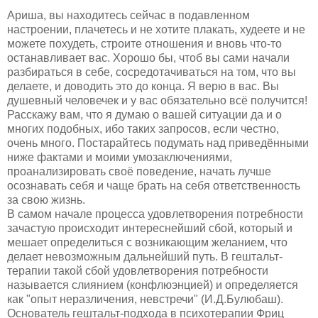
Ариша, вы находитесь сейчас в подавленном
настроении, плачетесь и не хотите плакать, худеете и не
можете похудеть, строите отношения и вновь что-то
останавливает вас. Хорошо бы, чтоб вы сами начали
разбираться в себе, сосредотачиваться на том, что вы
делаете, и доводить это до конца. Я верю в вас. Вы
душевный человечек и у вас обязательно всё получится!
Расскажу вам, что я думаю о вашей ситуации да и о
многих подобных, ибо таких запросов, если честно,
очень много. Постарайтесь подумать над приведёнными
ниже фактами и моими умозаключениями,
проанализировать своё поведение, начать лучше
осознавать себя и чаще брать на себя ответственность
за свою жизнь.
В самом начале процесса удовлетворения потребности
зачастую происходит интереснейший сбой, который и
мешает определиться с возникающим желанием, что
делает невозможным дальнейший путь. В гештальт-
терапии такой сбой удовлетворения потребности
называется слиянием (конфлюэнцией) и определяется
как "опыт неразличения, невстречи" (И.Д.Булюбаш).
Основатель гештальт-подхода в психотерапии Фриц