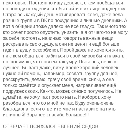
некоторые. Постоянно ищу девочек, с кем пообщаться
по поводу похудения, чтобы найти в их лице поддержку.
Стараюсь каждый день мотивировать себя, даже вела
разные группы в ВК по похудению и личные дневники. А
вот в общении тоже далеко не всё гладко. Так много тех,
кто хочет просто опустить, унизить, а я от чего-то не могу
за себя постоять, начинаю говорить важные вещи,
раскрывать свою душу, а они не ценят и ещё больше
гадят в душу, оскорбляют. Порой даже не хочется жить,
ни с кем общаться, забиться в свой мирок бы и плакать,
но, понимаю, что совсем так умру. Пытаюсь, верю в
лучшее. Бывает даже, вижу, вроде хороший человек,
нужно ей помочь, например, создать группу для неё,
расскрутить, делаю, трачу своё время, силы, а она
только смеётся и опускает меня, натравливает ещё
подружек своих. Как-то, может, слёзно получилось. Не
думайте, не хочу так просто ныть. Наоборот, хочу
разобраться, что со мной не так. Буду очень-очень
благодарна, если ответите мне и наставите на путь
истинный! Заранее спасибо большое!!!
ОТВЕЧАЕТ ПСИХОЛОГ ЕВГЕНИЙ СЕДОВ: