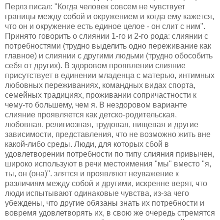
Перлз писал: "Когда человек совсем не чувствует
границы между собой и окружением и когда ему кажется,
что он и окружение есть единое целое - он слит с ним".
Принято говорить о слиянии 1-го и 2-го рода: слиянии с
потребностями (трудно выделить одно переживание как
главное) и слиянии с другими людьми (трудно обособить
себя от других). В здоровом проявлении слияние
присутствует в единении младенца с матерью, интимных
любовных переживаниях, командных видах спорта,
семейных традициях, проживании сопричастности к
чему-то большему, чем я. В нездоровом варианте
слияние проявляется как детско-родительская,
любовная, религиозная, трудовая, пищевая и другие
зависимости, представления, что не возможно жить вне
какой-либо среды. Люди, для которых сбой в
удовлетворении потребности по типу слияния привычен,
широко используют в речи местоимения "мы" вместо "я,
ты, он (она)". злятся и проявляют неуважение к
различиям между собой и другими, искренне верят, что
люди испытывают одинаковые чувства, из-за чего
убеждены, что другие обязаны знать их потребности и
вовремя удовлетворять их, в свою же очередь стремятся