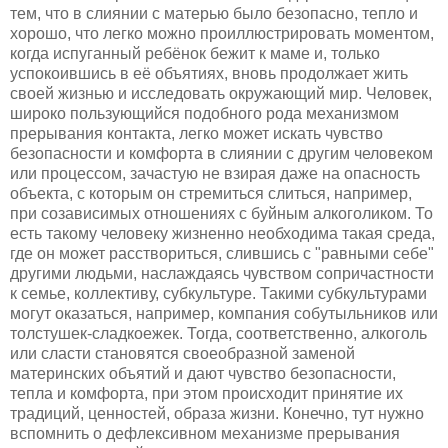
тем, что в слиянии с матерью было безопасно, тепло и
хорошо, что легко можно проиллюстрировать моментом,
когда испуганный ребёнок бежит к маме и, только
успокоившись в её объятиях, вновь продолжает жить
своей жизнью и исследовать окружающий мир. Человек,
широко пользующийся подобного рода механизмом
прерывания контакта, легко может искать чувство
безопасности и комфорта в слиянии с другим человеком
или процессом, зачастую не взирая даже на опасность
объекта, с которым он стремиться слиться, например,
при созависимых отношениях с буйным алкоголиком. То
есть такому человеку жизненно необходима такая среда,
где он может расствориться, слившись с "равными себе"
другими людьми, наслаждаясь чувством сопричастности
к семье, коллективу, субкультуре. Такими субкультурами
могут оказаться, например, компания собутыльников или
толстушек-сладкоежек. Тогда, соответственно, алкоголь
или сласти становятся своеобразной заменой
материнских объятий и дают чувство безопасности,
тепла и комфорта, при этом происходит принятие их
традиций, ценностей, образа жизни. Конечно, тут нужно
вспомнить о дефлексивном механизме прерывания