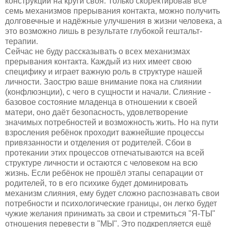
конструкции на круги своя. Только скоректировав все
семь механизмов прерывания контакта, можно получить
долговечные и надёжные улучшения в жизни человека, а
это возможно лишь в результате глубокой гештальт-
терапии.
Сейчас не буду рассказывать о всех механизмах
прерывания контакта. Каждый из них имеет свою
специфику и играет важную роль в структуре нашей
личности. Заострю ваше внимание пока на слиянии
(конфлюэнции), с чего в сущности и начали. Слияние -
базовое состояние младенца в отношении к своей
матери, оно даёт безопасность, удовлетворение
значимых потребностей и возможность жить. Но на пути
взросления ребёнок проходит важнейшие процессы
привязанности и отделения от родителей. Сбои в
протекании этих процессов отпечатываются на всей
структуре личности и остаются с человеком на всю
жизнь. Если ребёнок не прошёл этапы сепарации от
родителей, то в его психике будет доминировать
механизм слияния, ему будет сложно распознавать свои
потребности и психологические границы, он легко будет
чужие желания принимать за свои и стремиться "Я-ТЫ"
отношения перевести в "МЫ". Это подкрепляется ещё