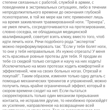
степени связанных с работой, службой в армии, с
поведением в экстремальных ситуациях, либо в течении
непродолжительного времени до окончания глубокой
психотерапии, в той же мере как гипс применяют лишь
на время заживления травмированной ноги. "Тренера",
не умея лечить, сосредоточиваются на протезировании,
словно соседка, не обладающая медицинской
квалификацией, советует взять клюку, вместо того, чтоб
идти лечить ноги. Речи подобного рода "экспертов"
можно переформулировать так: "Если у тебя болят ноги,
то они у тебя неправильные. Их нужно отрезать! У меня
есть красивые ровные протезы для тебя. Я продам их
тебе со скидкой только сегодня и научу на них ходить!
Исключительно на моих протезах ходить комфортней и
эффективней, чем на своих больных ногах. Отрезай и
покупай!". Таким образом, изменяя только одну деталь с
помощью механических тренингов и упражнений, можно
получить лишь крайне ограниченный эффект, который в
скором времени сходит на нет. Если пытаться
скорректировать только один механизм прерывания
контакта, не исправляя другие, то неизбежно произойдёт
их усиление, направленное на возвращение всей