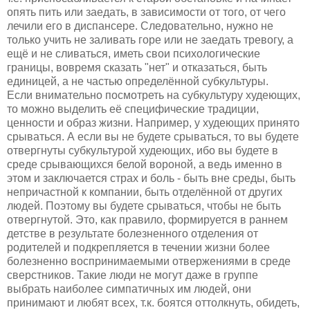
опять пить или заедать, в зависимости от того, от чего
лечили его в диспансере. Следовательно, нужно не
только учить не заливать горе или не заедать тревогу, а
ещё и не сливаться, иметь свои психологические
границы, вовремя сказать "нет" и отказаться, быть
единицей, а не частью определённой субкультуры.
Если внимательно посмотреть на субкультуру худеющих,
то можно выделить её специфические традиции,
ценности и образ жизни. Например, у худеющих принято
срываться. А если вы не будете срываться, то вы будете
отвергнуты субкультурой худеющих, ибо вы будете в
среде срывающихся белой вороной, а ведь именно в
этом и заключается страх и боль - быть вне среды, быть
непричастной к компании, быть отделённой от других
людей. Поэтому вы будете срываться, чтобы не быть
отвергнутой. Это, как правило, формируется в раннем
детстве в результате болезненного отделения от
родителей и подкрепляется в течении жизни более
болезненно воспринимаемыми отвержениями в среде
сверстников. Такие люди не могут даже в группе
выбрать наиболее симпатичных им людей, они
принимают и любят всех, т.к. боятся оттолкнуть, обидеть,